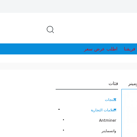
فريقنا
اطلب عرض سعر
مينر
فئات
منتجات
العلامات التجارية
Antminer
واتسماينر