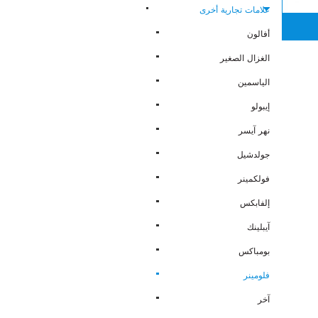
علامات تجارية أخرى
أفالون
الغزال الصغير
الياسمين
إيبولو
نهر آيسر
جولدشيل
فولكمينر
إلفابكس
آيبلينك
بومباكس
فلومينر
آخر