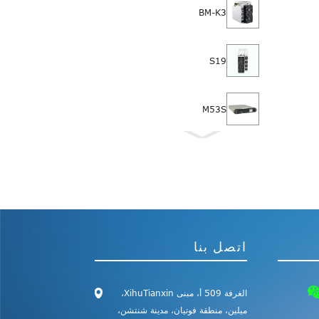
BM-K3
S19
M53S
M50S+
L7 9500M 9300M
9050M 8800M
8550M 8300M
اتصل بنا
KA3
الغرفة 509 أ، مبنى XihuTianxin،
HS3
ميلين، منطقة فوتيان، مدينة شنتشن،