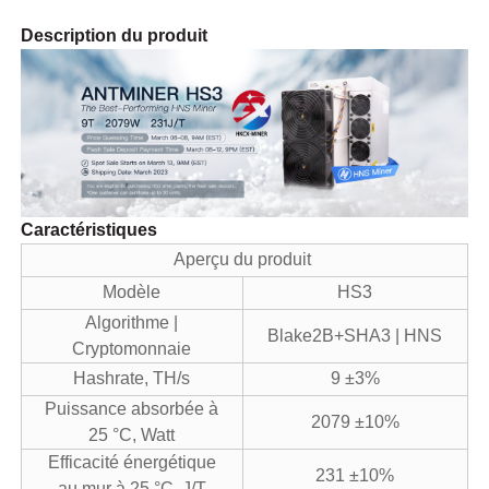
Description du produit
Caractéristiques
Aperçu du produit
Modèle
HS3
Algorithme |
Blake2B+SHA3 | HNS
Cryptomonnaie
Hashrate, TH/s
9 ±3%
Puissance absorbée à
2079 ±10%
25 °C, Watt
Efficacité énergétique
231 ±10%
au mur à 25 °C, J/T