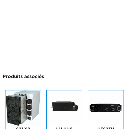
Produits associés
S21 XP
L11 HU6
U3S23H