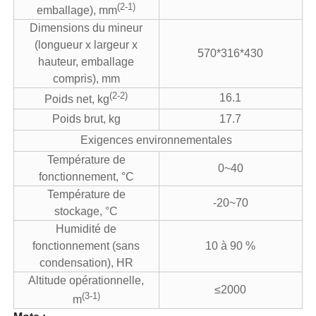
(2-1)
emballage), mm
Dimensions du mineur
(longueur x largeur x
570*316*430
hauteur, emballage
compris), mm
(2-2)
16.1
Poids net, kg
Poids brut, kg
17.7
Exigences environnementales
Température de
0~40
fonctionnement, °C
Température de
-20~70
stockage, °C
Humidité de
fonctionnement (sans
10 à 90 %
condensation), HR
Altitude opérationnelle,
≤2000
(3-1)
m