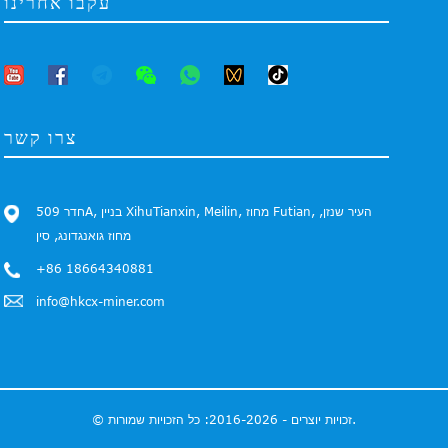
עקבו אחרינו
צרו קשר
חדר 509A, בניין XihuTianxin, Meilin, מחוז Futian, העיר שנזן,
מחוז גואנגדונג, סין
+86 18664340881
info@hkcx-miner.com
© זכויות יוצרים - 2016-2026: כל הזכויות שמורות.