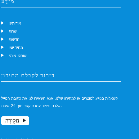
מֵידָע
אודותינו
שֵׁרוּת
חֲדָשׁוֹת
מחיר יומי
שותפי מותג
בירור לקבלת מחירון
לשאלות בנוגע למוצרים או למחירון שלנו, אנא השאירו לנו את כתובת המייל
שלכם וניצור עמכם קשר תוך 24 שעות.
חֲקִירָה