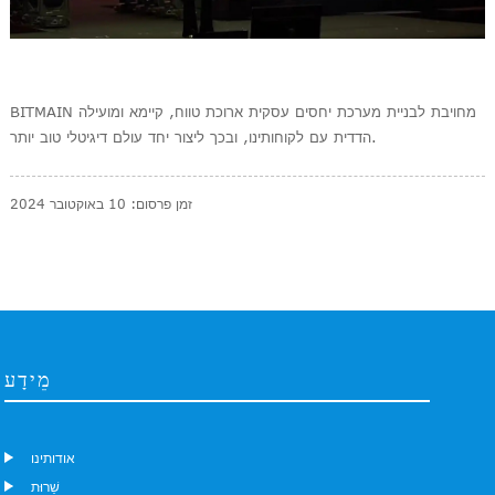
BITMAIN מחויבת לבניית מערכת יחסים עסקית ארוכת טווח, קיימא ומועילה
הדדית עם לקוחותינו, ובכך ליצור יחד עולם דיגיטלי טוב יותר.
זמן פרסום: 10 באוקטובר 2024
מֵידָע
אודותינו
שֵׁרוּת