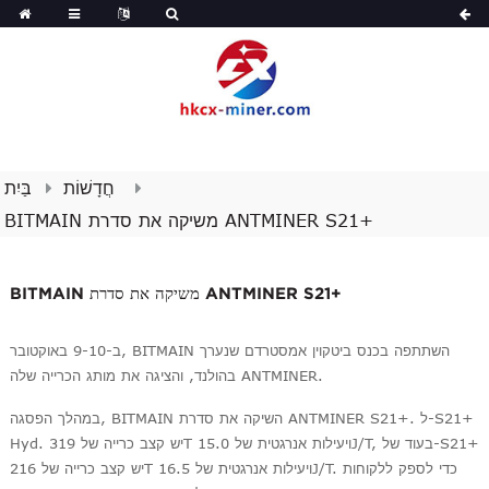
חֲדָשׁוֹת
בַּיִת
BITMAIN משיקה את סדרת ANTMINER S21+
BITMAIN משיקה את סדרת ANTMINER S21+
ב-9-10 באוקטובר, BITMAIN השתתפה בכנס ביטקוין אמסטרדם שנערך
בהולנד, והציגה את מותג הכרייה שלה ANTMINER.
במהלך הפסגה, BITMAIN השיקה את סדרת ANTMINER S21+. ל-S21+
Hyd. יש קצב כרייה של 319T ויעילות אנרגטית של 15.0J/T, בעוד של-S21+
יש קצב כרייה של 216T ויעילות אנרגטית של 16.5J/T. כדי לספק ללקוחות