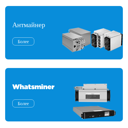
Антмайнер
Более
Whatsminer
Более