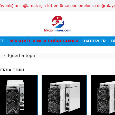
güvenliğini sağlamak için lütfen önce personelimizi doğru
ET
PERSONEL KIMLIK DOĞRULAMASI
HABERLER
B
Ejderha topu
DERHA TOPU