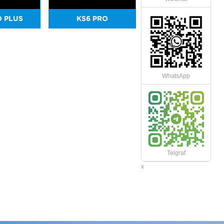
O PLUS
KS6 PRO
WhatsApp
Telgraf
x