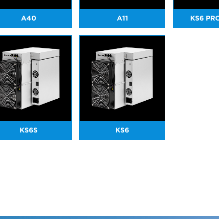
A40
A11
KS6 PR
KS6S
KS6