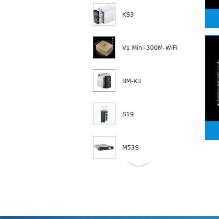
KS3
V1 Mini-300M-WiFi
BM-K3
S19
M53S
M50S+
L7 9500M 9300M
9050M 8800M