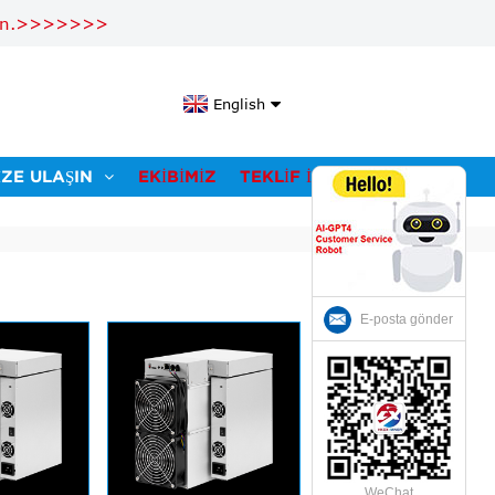
layın.>>>>>>>
English
IZE ULAŞIN
EKIBIMIZ
TEKLIF İSTEYIN
E-posta gönder
WeChat