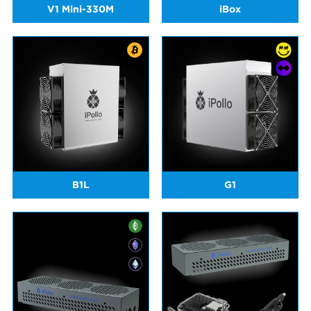
V1 Mini-330M
iBox
B1L
G1