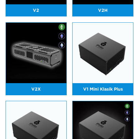
V2
V2H
V2X
V1 Mini Klasik Plus