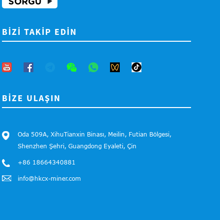
SORGU
BIZI TAKIP EDIN
BIZE ULAŞIN
Oda 509A, XihuTianxin Binası, Meilin, Futian Bölgesi,
Shenzhen Şehri, Guangdong Eyaleti, Çin
+86 18664340881
info@hkcx-miner.com