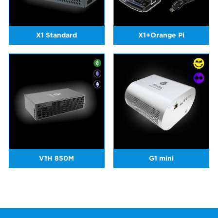
X1 Standard
X1+Orange Pi
V1H 850M
G1 mini