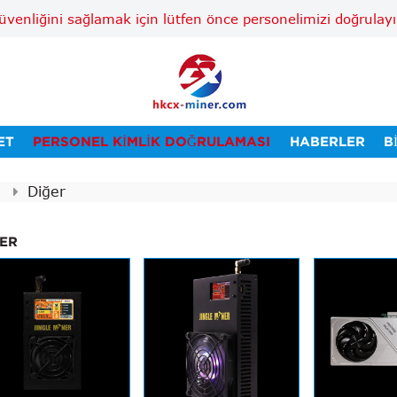
güvenliğini sağlamak için lütfen önce personelimizi doğru
ET
PERSONEL KIMLIK DOĞRULAMASI
HABERLER
B
Diğer
ĞER