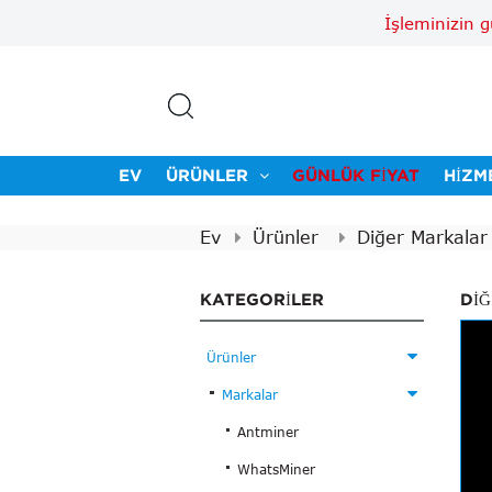
İşleminizin 
EV
ÜRÜNLER
GÜNLÜK FIYAT
HIZM
Ev
Ürünler
Diğer Markalar
KATEGORILER
DI
Ürünler
Markalar
Antminer
WhatsMiner