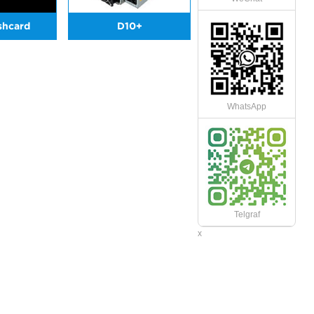
shcard
D10+
WhatsApp
Telgraf
x