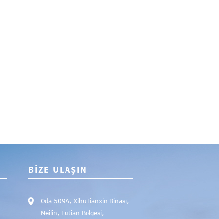
BIZE ULAŞIN
Oda 509A, XihuTianxin Binası,
Meilin, Futian Bölgesi,