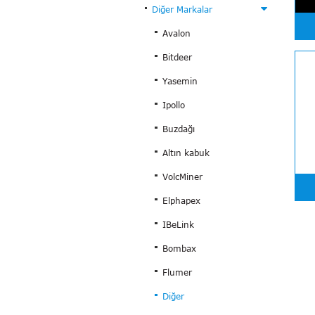
Diğer Markalar
Avalon
Bitdeer
Yasemin
Ipollo
Buzdağı
Altın kabuk
VolcMiner
Elphapex
IBeLink
Bombax
Flumer
Diğer