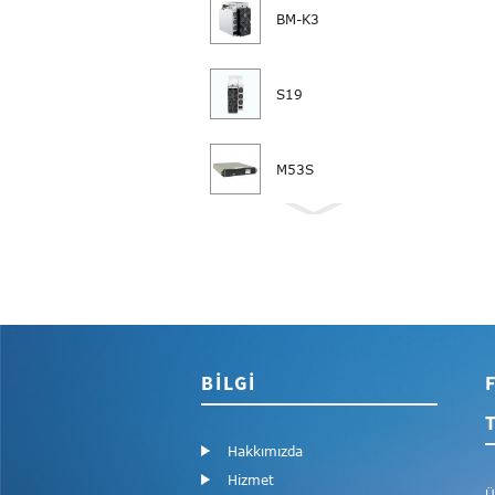
BM-K3
S19
M53S
M50S+
L7 9500M 9300M
9050M 8800M
8550M 8300M
BILGI
KA3
Hakkımızda
HS3
Hizmet
Ü