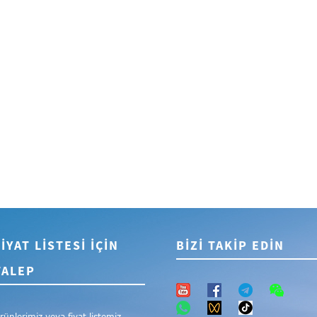
FİYAT LİSTESİ İÇİN
BIZI TAKIP EDIN
TALEP
rünlerimiz veya fiyat listemiz