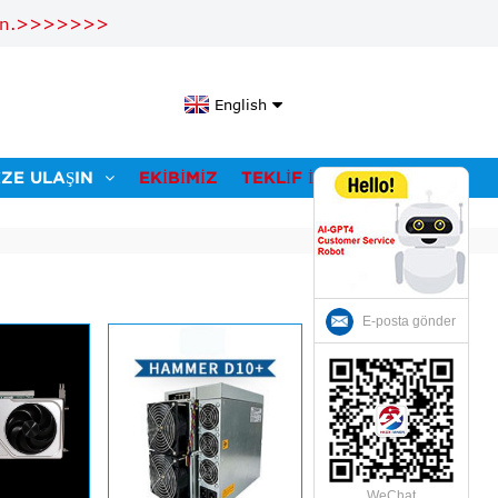
layın.>>>>>>>
English
IZE ULAŞIN
EKIBIMIZ
TEKLIF İSTEYIN
E-posta gönder
WeChat