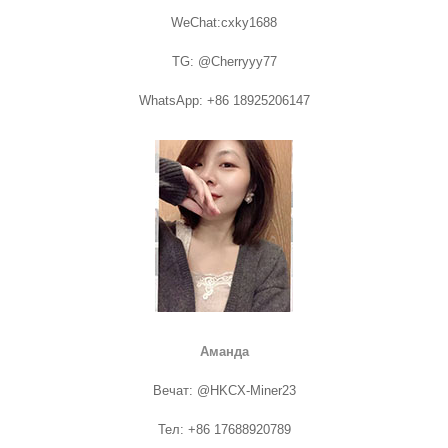
WeChat:cxky1688
TG: @Cherryyy77
WhatsApp: +86 18925206147
Аманда
Вечат: @HKCX-Miner23
Тел: +86 17688920789