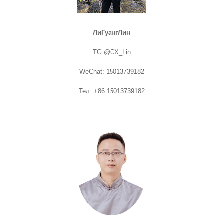
ЛиГуанг
Лин
TG:@CX_Lin
WeChat: 15013739182
Тел: +86 15013739182