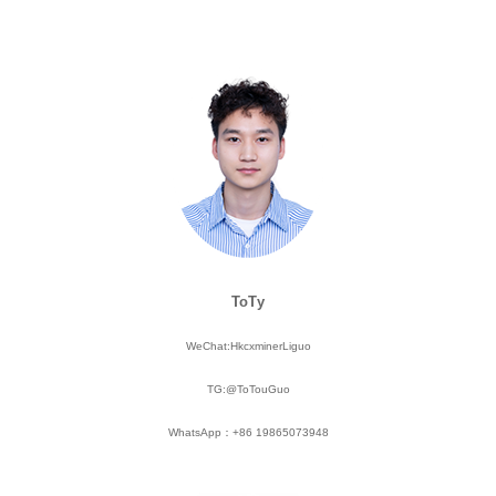
ТоТу
WeChat:HkcxminerLiguo
TG:@ToTouGuo
WhatsApp：+86 19865073948