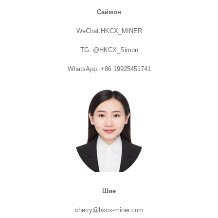
Саймон
WeChat:HKCX_MINER
TG: @HKCX_Simon
WhatsApp: +86 19925451741
Шие
cherry@hkcx-miner.com