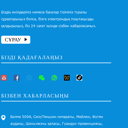
Біздің өнімдеріміз немесе бағалар тізіміміз туралы
сұрақтарыңыз болса, бізге электрондық поштаңызды
қалдырыңыз, біз 24 сағат ішінде сізбен хабарласамыз.
СҰРАУ
БІЗДІ ҚАДАҒАЛАҢЫЗ
БІЗБЕН ХАБАРЛАСЫҢЫ
Бөлме 509А, СихуТяньсин ғимараты, Мейлин, Футян
ауданы, Шэньчжэнь қаласы, Гуандун провинциясы,