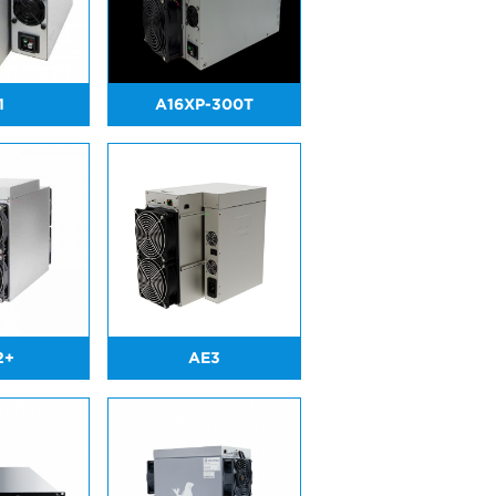
1
A16XP-300T
2+
AE3