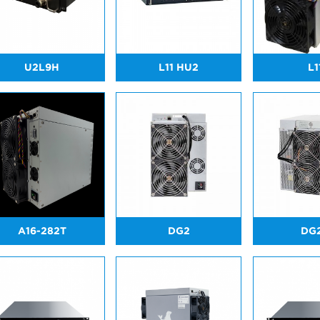
U2L9H
L11 HU2
L1
A16-282T
DG2
DG