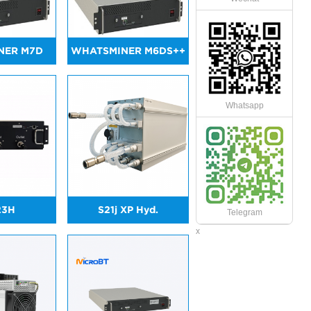
NER M7D
WHATSMINER M6DS++
Whatsapp
23H
S21j XP Hyd.
Telegram
x