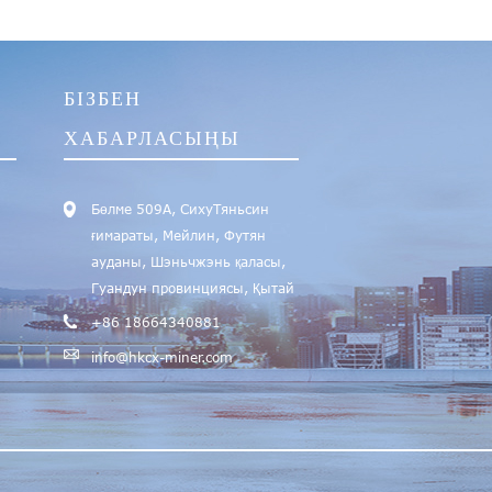
БІЗБЕН
ХАБАРЛАСЫҢЫ
Бөлме 509А, СихуТяньсин
ғимараты, Мейлин, Футян
ауданы, Шэньчжэнь қаласы,
Гуандун провинциясы, Қытай
+86 18664340881
info@hkcx-miner.com