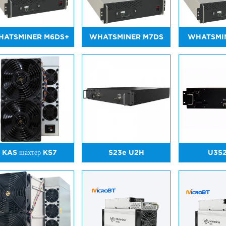
HATSMINER M6DS+
WHATSMINER M7DS
WHATSMI
KAS шахтер KS7
S23e U2H
U3S