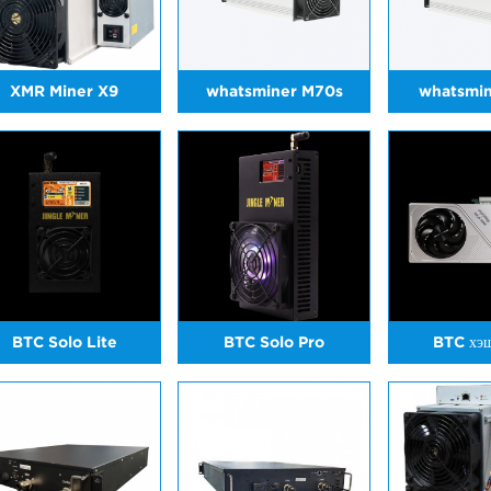
XMR Miner X9
whatsminer M70s
whatsmi
BTC Solo Lite
BTC Solo Pro
BTC хэ