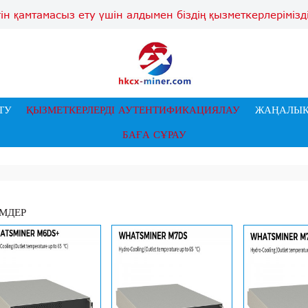
гін қамтамасыз ету үшін алдымен біздің қызметкерлеріміз
ТУ
ҚЫЗМЕТКЕРЛЕРДІ АУТЕНТИФИКАЦИЯЛАУ
ЖАҢАЛЫҚ
БАҒА СҰРАУ
МДЕР