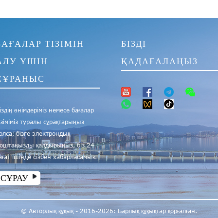
БАҒАЛАР ТІЗІМІН
БІЗДІ
АЛУ ҮШІН
ҚАДАҒАЛАҢЫЗ
СҰРАНЫС
іздің өнімдеріміз немесе бағалар
ізіміміз туралы сұрақтарыңыз
олса, бізге электрондық
оштаңызды қалдырыңыз, біз 24
ағат ішінде сізбен хабарласамыз.
СҰРАУ
© Авторлық құқық - 2016-2026: Барлық құқықтар қорғалған.