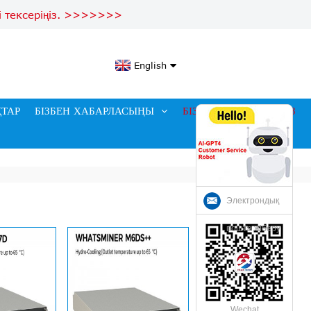
ді тексеріңіз. >>>>>>>
English
ТАР
БІЗБЕН ХАБАРЛАСЫҢЫ
БІЗДІҢ КОМАНДАМЫЗ
Электрондық
пошта жіберу
Wechat