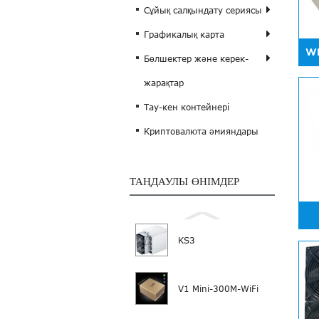
Сұйық салқындату сериясы
Графикалық карта
W
Бөлшектер және керек-
жарақтар
Тау-кен контейнері
Криптовалюта әмияндары
ТАҢДАУЛЫ ӨНІМДЕР
KS3
V1 Mini-300M-WiFi