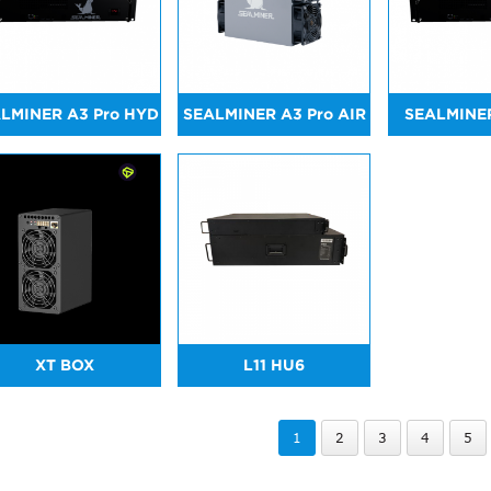
LMINER A3 Pro HYD
SEALMINER A3 Pro AIR
SEALMINE
XT BOX
L11 HU6
1
2
3
4
5