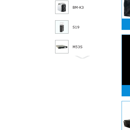
BM-K3
S19
M53S
M50S+
L7 9500M 9300M
9050M 8800M
8550M 8300M
KA3
HS3