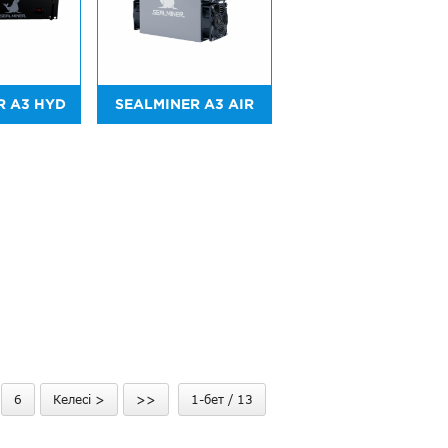
R A3 HYD
SEALMINER A3 AIR
6
Келесі >
>>
1-бет / 13