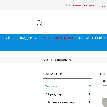
Транзакция қауіпсізді
ҮЙ
ӨНІМДЕР
КҮНДЕЛІКТІ БАҒА
ҚЫЗМЕТ КӨРСЕ
Үй
Өнімдер
САНАТТАР
ӨНІ
Өнімдер
Брендтер
Монета кеншілері