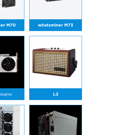
ner M70
whatsminer M73
шкарты
L2