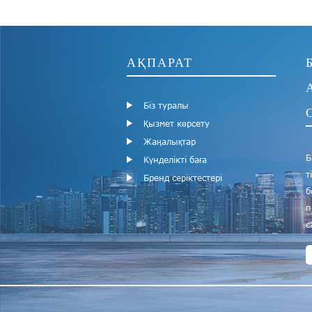
АҚПАРАТ
Біз туралы
Қызмет көрсету
Жаңалықтар
Б
Күнделікті баға
т
Бренд серіктестері
б
п
с