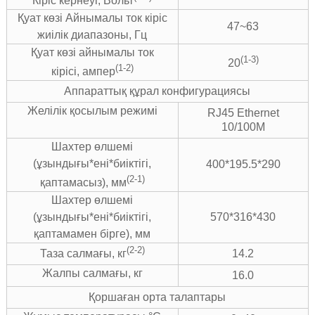
Кіріс кернеуі, Вольт
Қуат көзі Айнымалы ток кіріс
47~63
жиілік диапазоны, Гц
Қуат көзі айнымалы ток
(1-3)
20
(1-2)
кірісі, ампер
Аппараттық құрал конфигурациясы
Желілік қосылым режимі
RJ45 Ethernet
10/100M
Шахтер өлшемі
(ұзындығы*ені*биіктігі,
400*195.5*290
(2-1)
қаптамасыз), мм
Шахтер өлшемі
(ұзындығы*ені*биіктігі,
570*316*430
қаптамамен бірге), мм
(2-2)
14.2
Таза салмағы, кг
Жалпы салмағы, кг
16.0
Қоршаған орта талаптары