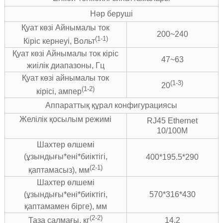
Нәр беруші
Қуат көзі Айнымалы ток
200~240
(1-1)
Кіріс кернеуі, Вольт
Қуат көзі Айнымалы ток кіріс
47~63
жиілік диапазоны, Гц
Қуат көзі айнымалы ток
(1-3)
20
(1-2)
кірісі, ампер
Аппараттық құрал конфигурациясы
Желілік қосылым режимі
RJ45 Ethernet
10/100M
Шахтер өлшемі
(ұзындығы*ені*биіктігі,
400*195.5*290
(2-1)
қаптамасыз), мм
Шахтер өлшемі
(ұзындығы*ені*биіктігі,
570*316*430
қаптамамен бірге), мм
(2-2)
14.2
Таза салмағы, кг