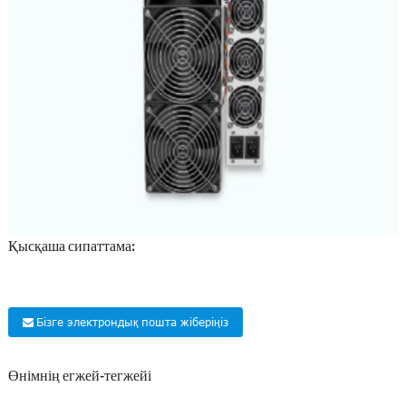
Қысқаша сипаттама:
Бізге электрондық пошта жіберіңіз
Өнімнің егжей-тегжейі