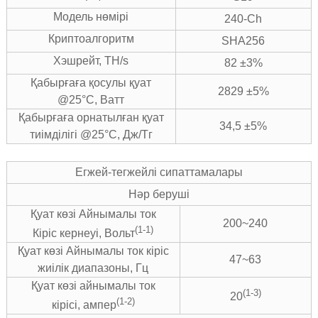
Модель нөмірі
240-Ch
Криптоалгоритм
SHA256
Хэшрейт, TH/s
82 ±3%
Қабырғаға қосулы қуат
2829 ±5%
@25°C, Ватт
Қабырғаға орнатылған қуат
34,5 ±5%
тиімділігі @25°C, Дж/Тг
Егжей-тегжейлі сипаттамалары
Нәр беруші
Қуат көзі Айнымалы ток
200~240
(1-1)
Кіріс кернеуі, Вольт
Қуат көзі Айнымалы ток кіріс
47~63
жиілік диапазоны, Гц
Қуат көзі айнымалы ток
(1-3)
20
(1-2)
кірісі, ампер