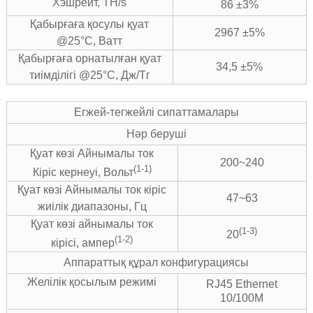
Хэшрейт, TH/s
86 ±3%
Қабырғаға қосулы қуат
2967 ±5%
@25°C, Ватт
Қабырғаға орнатылған қуат
34,5 ±5%
тиімділігі @25°C, Дж/Тг
Егжей-тегжейлі сипаттамалары
Нәр беруші
Қуат көзі Айнымалы ток
200~240
(1-1)
Кіріс кернеуі, Вольт
Қуат көзі Айнымалы ток кіріс
47~63
жиілік диапазоны, Гц
Қуат көзі айнымалы ток
(1-3)
20
(1-2)
кірісі, ампер
Аппараттық құрал конфигурациясы
Желілік қосылым режимі
RJ45 Ethernet
10/100M