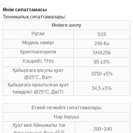
Өнім сипаттамасы
Техникалық сипаттамалары:
Өнімге шолу
Нұсқа
S19
Модель нөмірі
240-Ка
Криптоалгоритм
SHA256
Хэшрейт, TH/s
95 ±3%
Қабырғаға қосулы қуат
3250 ±5%
@25°C, Ватт
Қабырғаға орнатылған қуат
34,5 ±5%
тиімділігі @25°C, Дж/Тг
Егжей-тегжейлі сипаттамалары
Нәр беруші
Қуат көзі Айнымалы ток
200~240
(1-1)