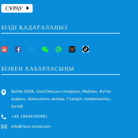
СҰРАУ
БІЗДІ ҚАДАҒАЛАҢЫЗ
БІЗБЕН ХАБАРЛАСЫҢЫ
Бөлме 509А, СихуТяньсин ғимараты, Мейлин, Футян
ауданы, Шэньчжэнь қаласы, Гуандун провинциясы,
Қытай
+86 18664340881
info@hkcx-miner.com