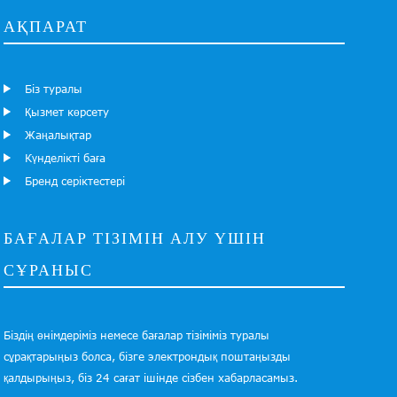
АҚПАРАТ
Біз туралы
Қызмет көрсету
Жаңалықтар
Күнделікті баға
Бренд серіктестері
БАҒАЛАР ТІЗІМІН АЛУ ҮШІН
СҰРАНЫС
Біздің өнімдеріміз немесе бағалар тізіміміз туралы
сұрақтарыңыз болса, бізге электрондық поштаңызды
қалдырыңыз, біз 24 сағат ішінде сізбен хабарласамыз.