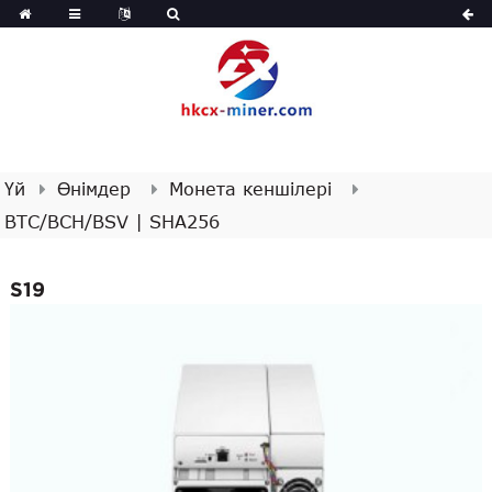
Үй
Өнімдер
Монета кеншілері
BTC/BCH/BSV | SHA256
S19