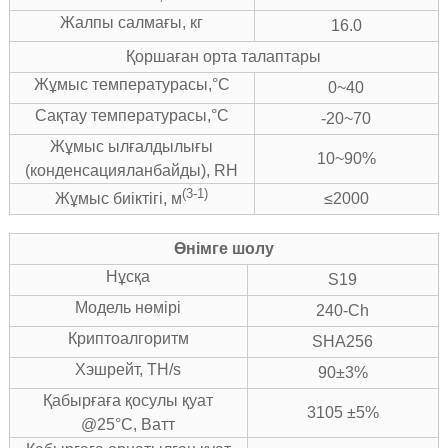
Жалпы салмағы, кг
16.0
Қоршаған орта талаптары
Жұмыс температурасы,°C
0~40
Сақтау температурасы,°C
-20~70
Жұмыс ылғалдылығы
10~90%
(конденсацияланбайды), RH
(3-1)
≤2000
Жұмыс биіктігі, м
Өнімге шолу
Нұсқа
S19
Модель нөмірі
240-Ch
Криптоалгоритм
SHA256
Хэшрейт, TH/s
90±3%
Қабырғаға қосулы қуат
3105 ±5%
@25°C, Ватт