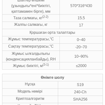
Шахтер өлшемі
(ұзындығы*ені*биіктігі,
570*316*430
қаптамамен бірге), мм
(2-2)
15.5
Таза салмағы, кг
Жалпы салмағы, кг
17
Қоршаған орта талаптары
Жұмыс температурасы,°C
0~40
Сақтау температурасы,°C
-20~70
Жұмыс ылғалдылығы
10~90%
(конденсацияланбайды), RH
(3-1)
≤2000
Жұмыс биіктігі, м
Өнімге шолу
Нұсқа
S19
Модель нөмірі
240-Ch
Криптоалгоритм
SHA256