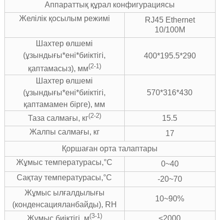
Аппараттық құрал конфигурациясы
Желілік қосылым режимі
RJ45 Ethernet
10/100M
Шахтер өлшемі
(ұзындығы*ені*биіктігі,
400*195.5*290
(2-1)
қаптамасыз), мм
Шахтер өлшемі
(ұзындығы*ені*биіктігі,
570*316*430
қаптамамен бірге), мм
(2-2)
15.5
Таза салмағы, кг
Жалпы салмағы, кг
17
Қоршаған орта талаптары
Жұмыс температурасы,°C
0~40
Сақтау температурасы,°C
-20~70
Жұмыс ылғалдылығы
10~90%
(конденсацияланбайды), RH
(3-1)
≤2000
Жұмыс биіктігі, м