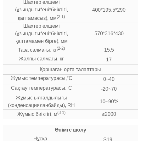
Шахтер өлшемі
(ұзындығы*ені*биіктігі,
400*195.5*290
(2-1)
қаптамасыз), мм
Шахтер өлшемі
(ұзындығы*ені*биіктігі,
570*316*430
қаптамамен бірге), мм
(2-2)
15.5
Таза салмағы, кг
Жалпы салмағы, кг
17
Қоршаған орта талаптары
Жұмыс температурасы,°C
0~40
Сақтау температурасы,°C
-20~70
Жұмыс ылғалдылығы
10~90%
(конденсацияланбайды), RH
(3-1)
≤2000
Жұмыс биіктігі, м
Өнімге шолу
Нұсқа
S19