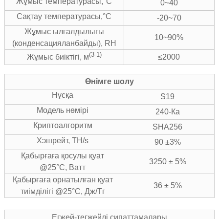
Жұмыс температурасы,°C
0~40
Сақтау температурасы,°C
-20~70
Жұмыс ылғалдылығы
10~90%
(конденсацияланбайды), RH
(3-1)
≤2000
Жұмыс биіктігі, м
Өнімге шолу
Нұсқа
S19
Модель нөмірі
240-Ка
Криптоалгоритм
SHA256
Хэшрейт, TH/s
90 ±3%
Қабырғаға қосулы қуат
3250 ± 5%
@25°C, Ватт
Қабырғаға орнатылған қуат
36 ± 5%
тиімділігі @25°C, Дж/Тг
Егжей-тегжейлі сипаттамалары