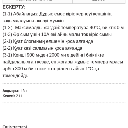
ЕСКЕРТУ:
(1-1) Абайлаңыз: Дұрыс емес кіріс кернеуі кеншінің
зақымдалуына әкелуі мүмкін
(1-2）Максималды жағдай: температура 40°C, биіктік 0 м
(1-3) Әр сым үшін 10А екі айнымалы ток кіріс сымы
(2-1) Қуат блогының өлшемін қоса алғанда
(2-2) Қуат көзі салмағын қоса алғанда
(3-1) Кенші 900 м-ден 2000 м-ге дейінгі биіктікте
пайдаланылған кезде, ең жоғары жұмыс температурасы
әрбір 300 м биіктікке көтерілген сайын 1°C-қа
төмендейді.
Алдыңғы:
L3+
Келесі:
Z11
Өнім тегтері