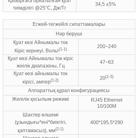
Қабырғаға орнатылған қуат
34,5 ±5%
тиімділігі @25°C, Дж/Тг
Егжей-тегжейлі сипаттамалары
Нәр беруші
Қуат көзі Айнымалы ток
200~240
(1-1)
Кіріс кернеуі, Вольт
Қуат көзі Айнымалы ток кіріс
47~63
жиілік диапазоны, Гц
Қуат көзі айнымалы ток
(1-3)
20
(1-2)
кірісі, ампер
Аппараттық құрал конфигурациясы
Желілік қосылым режимі
RJ45 Ethernet
10/100M
Шахтер өлшемі
(ұзындығы*ені*биіктігі,
400*195.5*290
(2-1)
қаптамасыз), мм