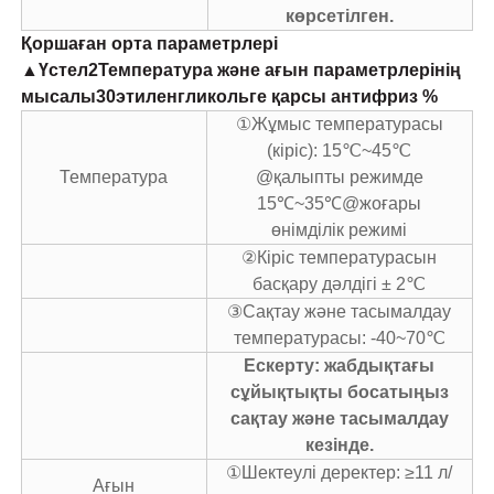
көрсетілген.
Қоршаған орта параметрлері
▲
Үстел
2
Температура және ағын параметрлерінің
мысалы
30
этиленгликольге қарсы антифриз %
①Жұмыс температурасы
(кіріс): 15℃~45℃
Температура
@қалыпты режимде
15℃~35℃@жоғары
өнімділік режимі
②Кіріс температурасын
басқару дәлдігі ± 2℃
③Сақтау және тасымалдау
температурасы: -40~70℃
Ескерту: жабдықтағы
сұйықтықты босатыңыз
сақтау және тасымалдау
кезінде.
①Шектеулі деректер: ≥11 л/
Ағын