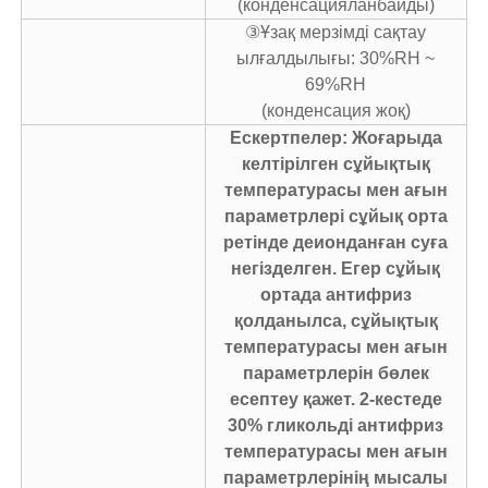
(конденсацияланбайды)
③Ұзақ мерзімді сақтау
ылғалдылығы: 30%RH ~
69%RH
(конденсация жоқ)
Ескертпелер: Жоғарыда
келтірілген сұйықтық
температурасы мен ағын
параметрлері сұйық орта
ретінде деионданған суға
негізделген. Егер сұйық
ортада антифриз
қолданылса, сұйықтық
температурасы мен ағын
параметрлерін бөлек
есептеу қажет. 2-кестеде
30% гликольді антифриз
температурасы мен ағын
параметрлерінің мысалы