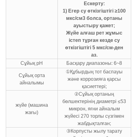
Ескерту:
1) Егер су өткізгіштігі ≥100
мкс/см3 болса, ортаны
ауыстыру қажет;
Жүйе алғаш рет жұмыс
істеп тұрған кезде су
өткізгіштігі 5 мкс/см-ден
аз.
Сұйық рН
Басқару диапазоны: 6~8
①Құбырдың тот баспауы
Сұйық орта
және коррозияға қарсы
айналымы
қасиеттері;
②Сұйық ортаның
бөлшектерінің диаметрі ≤53
жүйе (машина
микрон, яғни айналым
жағы)
жүйесі 270 торлы сүзгімен
жабдықталған;
③Корпусты жылу тарату