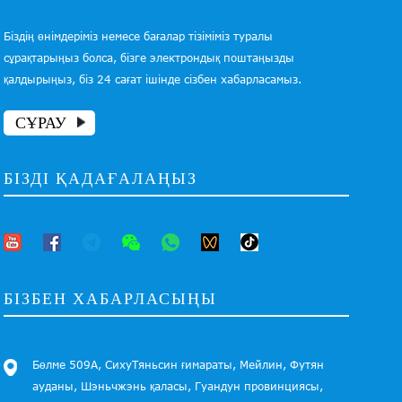
Біздің өнімдеріміз немесе бағалар тізіміміз туралы
сұрақтарыңыз болса, бізге электрондық поштаңызды
қалдырыңыз, біз 24 сағат ішінде сізбен хабарласамыз.
СҰРАУ
БІЗДІ ҚАДАҒАЛАҢЫЗ
БІЗБЕН ХАБАРЛАСЫҢЫ
Бөлме 509А, СихуТяньсин ғимараты, Мейлин, Футян
ауданы, Шэньчжэнь қаласы, Гуандун провинциясы,