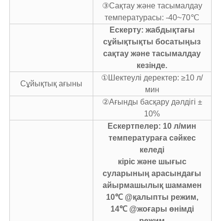
③Сақтау және тасымалдау
температурасы: -40~70℃
Ескерту: жабдықтағы
сұйықтықты босатыңыз
сақтау және тасымалдау
кезінде.
①Шектеулі деректер: ≥10 л/
Сұйықтық ағыны
мин
②Ағынды басқару дәлдігі ±
10%
Ескертпелер: 10 л/мин
температураға сәйкес
келеді
кіріс және шығыс
суларының арасындағы
айырмашылық шамамен
10℃ @қалыпты режим,
14℃ @жоғары өнімді
режим