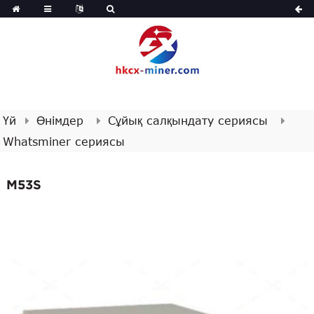
Үй
Өнімдер
Сұйық салқындату сериясы
Whatsminer сериясы
M53S