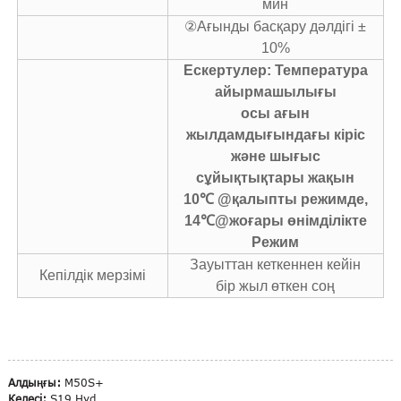
мин
②Ағынды басқару дәлдігі ±
10%
Ескертулер: Температура
айырмашылығы
осы ағын
жылдамдығындағы кіріс
және шығыс
сұйықтықтары жақын
10℃ @қалыпты режимде,
14℃@жоғары өнімділікте
Режим
Зауыттан кеткеннен кейін
Кепілдік мерзімі
бір жыл өткен соң
Алдыңғы:
M50S+
Келесі:
S19 Hyd.