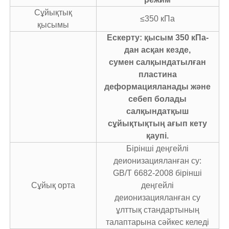
Сұйықтық
≤350 кПа
қысымы
Ескерту: қысым 350 кПа-
дан асқан кезде,
сумен салқындатылған
пластина
деформацияланады және
себеп болады
салқындатқыш
сұйықтықтың ағып кету
қаупі.
Бірінші деңгейлі
деионизацияланған су:
GB/T 6682-2008 бірінші
Сұйық орта
деңгейлі
деионизацияланған су
ұлттық стандартының
талаптарына сәйкес келеді