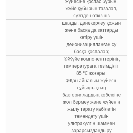
жүйесіне қоспас бұрын,
жүйе құбырын тазалап,
сүзгіден өткізіңіз
шаңды, дәнекерлеу қожын
және басқа да заттарды
кетіру үшін
деионизацияланған су
басқа қоспалар;
④Жүйе компоненттерінің
температураға төзімділігі
85 ℃ жоғары;
⑤Қан айналым жүйесін
сұйықтықтың
бактериялардың көбеюіне
жол бермеу және жүйенің
жылу тарату қабілетін
төмендету үшін
ультракүлгін шаммен
зарарсыздандыру