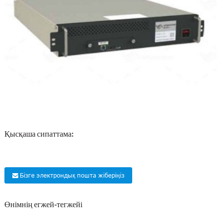
Қысқаша сипаттама:
Бізге электрондық пошта жіберіңіз
Өнімнің егжей-тегжейі