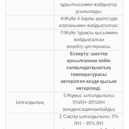
құрылғысымен жабдықтау
ұсынылады;
⑥Жүйе 4 барлы қауіпсіздік
клапанымен жабдықталған;
⑦Жүйе тұрақты қысыммен
жабдықталған
кеңейту цистернасы.
Ескерту: шахтер
қосылғаннан кейін
салқындатқыштың
температурасы
көтерілген кезде қысым
көтеріледі.
①Жұмыс ылғалдылығы:
Ылғалдылық
5%RH~85%RH
(конденсацияланбайды)
2 Сақтау ылғалдылығы: 5%
RH ~ 95% RH