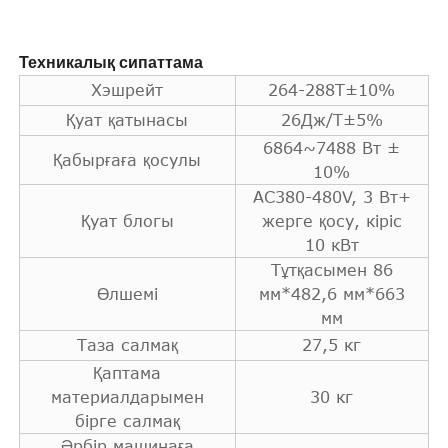
Техникалық сипаттама
Хэшрейт
264-288T±10%
Қуат қатынасы
26Дж/Т±5%
6864~7488 Вт ±
Қабырғаға қосулы
10%
AC380-480V, 3 Вт+
Қуат блогы
жерге қосу, кіріс
10 кВт
Тұтқасымен 86
Өлшемі
мм*482,6 мм*663
мм
Таза салмақ
27,5 кг
Қаптама
материалдарымен
30 кг
бірге салмақ
Әрбір машинаға