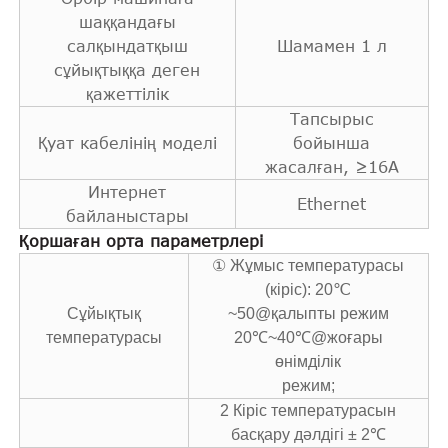
шаққандағы
салқындатқыш
Шамамен 1 л
сұйықтыққа деген
қажеттілік
Тапсырыс
Қуат кабелінің моделі
бойынша
жасалған, ≥16A
Интернет
Ethernet
байланыстары
Қоршаған орта параметрлері
① Жұмыс температурасы
(кіріс): 20℃
Сұйықтық
~50@қалыпты режим
температурасы
20℃~40℃@жоғары
өнімділік
режим;
2 Кіріс температурасын
басқару дәлдігі ± 2℃