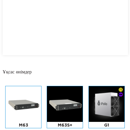
Ұқсас өнімдер
M63
M63S+
G1