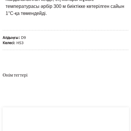
температурасы әрбір 300 м биіктікке көтерілген сайын
1°C-қа төмендейді.
Алдыңғы:
D9
Келесі:
HS3
Өнім тегтері