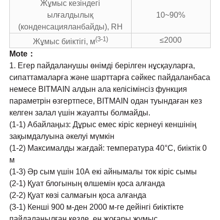
Жұмыс кезіндегі
ылғалдылық
10~90%
(конденсацияланбайды), RH
(3-1)
≤2000
Жұмыс биіктігі, м
Mote：
1. Егер пайдаланушы өнімді берілген нұсқауларға,
сипаттамаларға және шарттарға сәйкес пайдаланбаса
немесе BITMAIN алдын ала келісімінсіз функция
параметрін өзгертпесе, BITMAIN одан туындаған кез
келген залал үшін жауапты болмайды.
(1-1) Абайлаңыз: Дұрыс емес кіріс кернеуі кеншінің
зақымдалуына әкелуі мүмкін
(1-2) Максималды жағдай: температура 40°C, биіктік 0
м
(1-3) Әр сым үшін 10А екі айнымалы ток кіріс сымы
(2-1) Қуат блогының өлшемін қоса алғанда
(2-2) Қуат көзі салмағын қоса алғанда
(3-1) Кенші 900 м-ден 2000 м-ге дейінгі биіктікте
пайдаланылған кезде, ең жоғары жұмыс