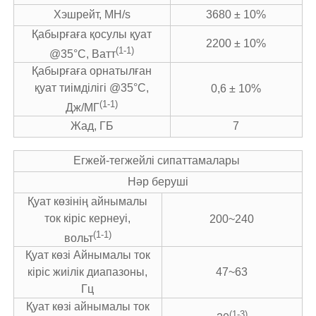
Хэшрейт, MH/s
3680 ± 10%
Қабырғаға қосулы қуат
2200 ± 10%
(1-1)
@35°C, Ватт
Қабырғаға орнатылған
қуат тиімділігі @35°C,
0,6 ± 10%
(1-1)
Дж/МГ
Жад, ГБ
7
Егжей-тегжейлі сипаттамалары
Нәр беруші
Қуат көзінің айнымалы
ток кіріс кернеуі,
200~240
(1-1)
вольт
Қуат көзі Айнымалы ток
кіріс жиілік диапазоны,
47~63
Гц
Қуат көзі айнымалы ток
(1-3)