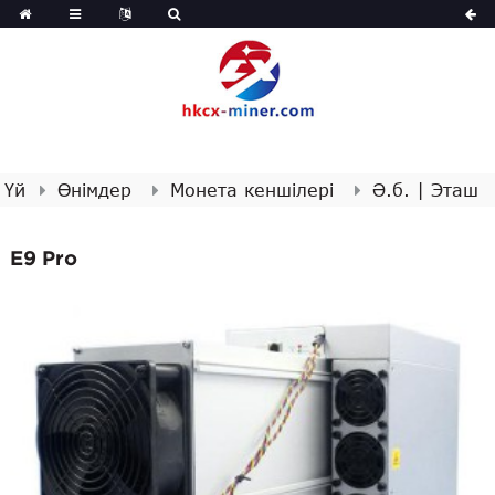
Үй
Өнімдер
Монета кеншілері
Ә.б. | Эташ
E9 Pro