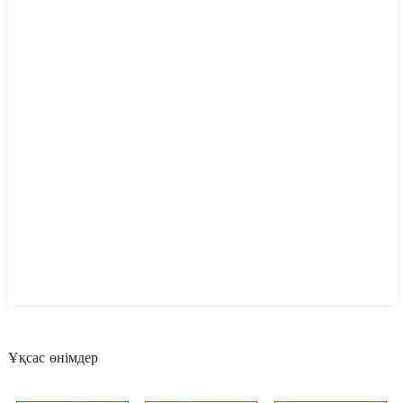
Ұқсас өнімдер