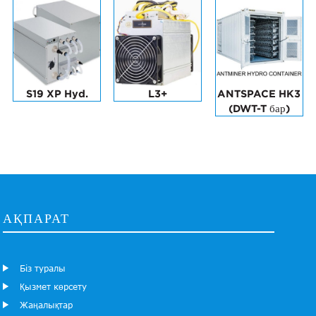
S19 XP Hyd.
L3+
ANTSPACE HK3
(DWT-T бар)
АҚПАРАТ
Біз туралы
Қызмет көрсету
Жаңалықтар