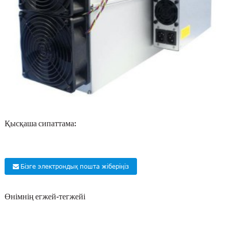
Қысқаша сипаттама:
Бізге электрондық пошта жіберіңіз
Өнімнің егжей-тегжейі