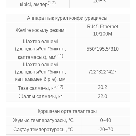
20
(1-2)
кірісі, ампер
Аппараттық құрал конфигурациясы
RJ45 Ethernet
Желіге қосылу режимі
10/100M
Шахтер өлшемі
(ұзындығы*ені*биіктігі,
550*195.5*310
(2-1)
қаптамасыз), мм
Шахтер өлшемі
(ұзындығы*ені*биіктігі,
722*322*427
қаптамамен бірге), мм
(2-2)
20.2
Таза салмағы, кг
Жалпы салмағы, кг
22.0
Қоршаған орта талаптары
Жұмыс температурасы, °C
0~40
Сақтау температурасы, °C
-20~70