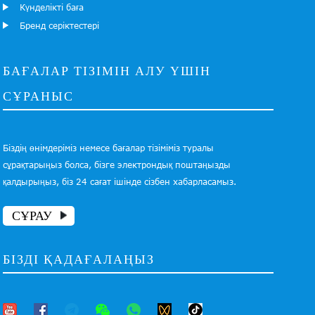
Күнделікті баға
Бренд серіктестері
БАҒАЛАР ТІЗІМІН АЛУ ҮШІН
СҰРАНЫС
Біздің өнімдеріміз немесе бағалар тізіміміз туралы
сұрақтарыңыз болса, бізге электрондық поштаңызды
қалдырыңыз, біз 24 сағат ішінде сізбен хабарласамыз.
СҰРАУ
БІЗДІ ҚАДАҒАЛАҢЫЗ