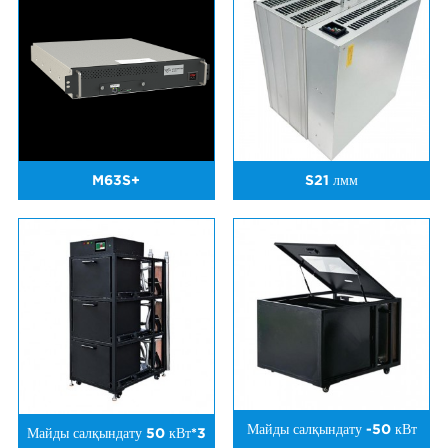
M63S+
S21 лмм
Майды салқындату -50 кВт
Майды салқындату 50 кВт*3