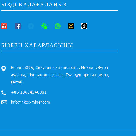
БІЗДІ ҚАДАҒАЛАҢЫЗ
БІЗБЕН ХАБАРЛАСЫҢЫ
Бөлме 509А, СихуТяньсин ғимараты, Мейлин, Футян
ауданы, Шэньчжэнь қаласы, Гуандун провинциясы,
Қытай
+86 18664340881
info@hkcx-miner.com