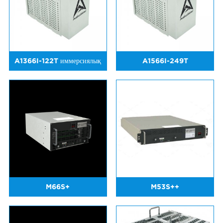
A1366I-122T иммерсиялық
A1566I-249T
салқындату
M66S+
M53S++