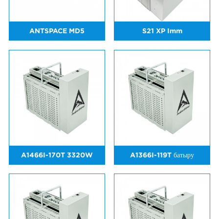
ANTSPACE MD5
S21 XP Imm
A1466I-170T 3320W
A1366I-119T батыру
салқындату жүйесі