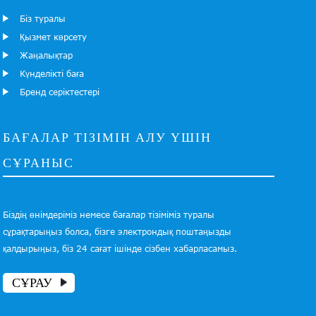
Біз туралы
Қызмет көрсету
Жаңалықтар
Күнделікті баға
Бренд серіктестері
БАҒАЛАР ТІЗІМІН АЛУ ҮШІН
СҰРАНЫС
Біздің өнімдеріміз немесе бағалар тізіміміз туралы
сұрақтарыңыз болса, бізге электрондық поштаңызды
қалдырыңыз, біз 24 сағат ішінде сізбен хабарласамыз.
СҰРАУ