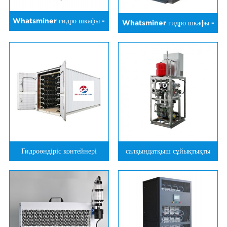
Whatsminer гидро шкафы -
Whatsminer гидро шкафы -
20 дана
12 дана
Гидроөндіріс контейнері
салқындатқыш сұйықтықты
тарату блогы