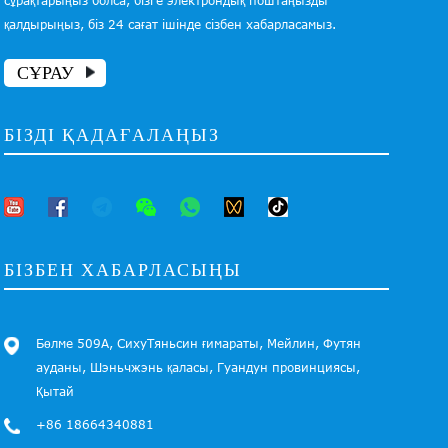
сұрақтарыңыз болса, бізге электрондық поштаңызды
қалдырыңыз, біз 24 сағат ішінде сізбен хабарласамыз.
СҰРАУ
БІЗДІ ҚАДАҒАЛАҢЫЗ
БІЗБЕН ХАБАРЛАСЫҢЫ
Бөлме 509А, СихуТяньсин ғимараты, Мейлин, Футян
ауданы, Шэньчжэнь қаласы, Гуандун провинциясы,
Қытай
+86 18664340881