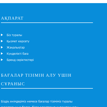
АҚПАРАТ
Біз туралы
Қызмет көрсету
Жаңалықтар
Күнделікті баға
Бренд серіктестері
БАҒАЛАР ТІЗІМІН АЛУ ҮШІН
СҰРАНЫС
Біздің өнімдеріміз немесе бағалар тізіміміз туралы