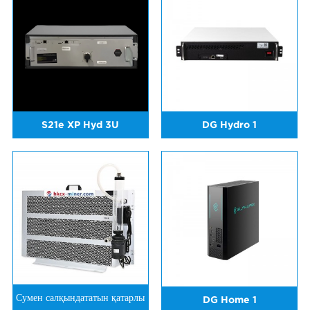
S21e XP Hyd 3U
DG Hydro 1
Сумен салқындататын қатарлы
DG Home 1