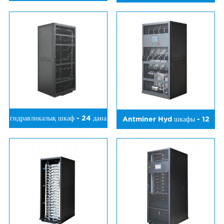
радиатор - 12 кВт
гидравликалық шкаф - 24 дана
Antminer Hyd шкафы - 12
дана