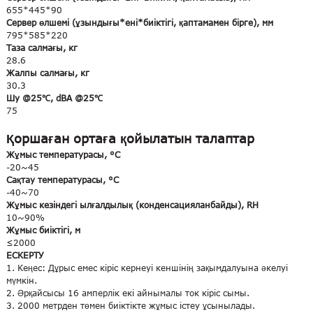
655*445*90
Сервер өлшемі (ұзындығы*ені*биіктігі, қаптамамен бірге), мм
795*585*220
Таза салмағы, кг
28.6
Жалпы салмағы, кг
30.3
Шу @25℃, dBA @25℃
75
Қоршаған ортаға қойылатын талаптар
Жұмыс температурасы, °C
-20~45
Сақтау температурасы, °C
-40~70
Жұмыс кезіндегі ылғалдылық (конденсацияланбайды), RH
10~90%
Жұмыс биіктігі, м
≤2000
ЕСКЕРТУ
1. Кеңес: Дұрыс емес кіріс кернеуі кеншінің зақымдалуына әкелуі
мүмкін.
2. Әрқайсысы 16 амперлік екі айнымалы ток кіріс сымы.
3. 2000 метрден төмен биіктікте жұмыс істеу ұсынылады.