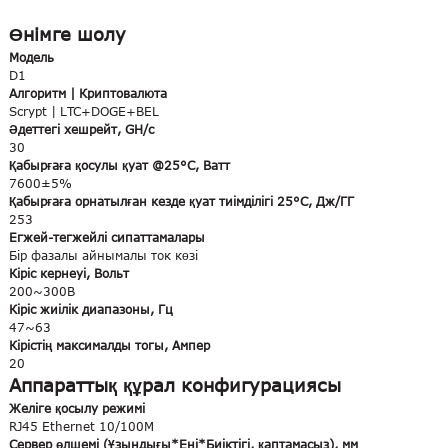
Өнімге шолу
Модель
D1
Алгоритм | Криптовалюта
Scrypt | LTC+DOGE+BEL
Әдеттегі хешрейт, GH/с
30
Қабырғаға қосулы қуат @25°C, Ватт
7600±5%
Қабырғаға орнатылған кезде қуат тиімділігі 25°C, Дж/ГГ
253
Егжей-тегжейлі сипаттамалары
Бір фазалы айнымалы ток көзі
Кіріс кернеуі, Вольт
200~300В
Кіріс жиілік диапазоны, Гц
47~63
Кірістің максималды тогы, Ампер
20
Аппараттық құрал конфигурациясы
Желіге қосылу режимі
RJ45 Ethernet 10/100M
Сервер өлшемі (Ұзындығы*Ені*Биіктігі, қаптамасыз), мм