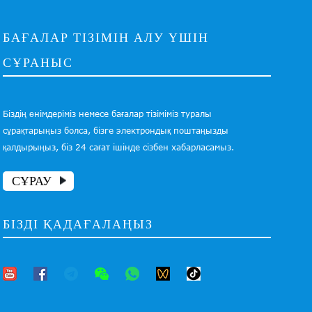
БАҒАЛАР ТІЗІМІН АЛУ ҮШІН
СҰРАНЫС
Біздің өнімдеріміз немесе бағалар тізіміміз туралы
сұрақтарыңыз болса, бізге электрондық поштаңызды
қалдырыңыз, біз 24 сағат ішінде сізбен хабарласамыз.
СҰРАУ
БІЗДІ ҚАДАҒАЛАҢЫЗ