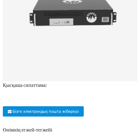
Қысқаша сипаттама:
Бізге электрондық пошта жіберіңіз
Өнімнің егжей-тегжейі