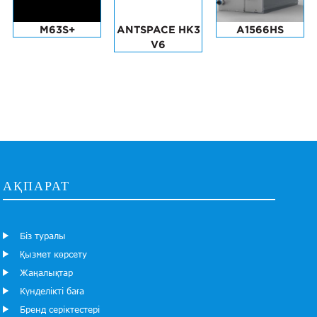
M63S+
ANTSPACE HK3
A1566HS
V6
АҚПАРАТ
Біз туралы
Қызмет көрсету
Жаңалықтар
Күнделікті баға
Бренд серіктестері