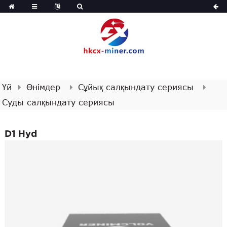
Үй
Өнімдер
Сұйық салқындату сериясы
Суды салқындату сериясы
D1 Hyd